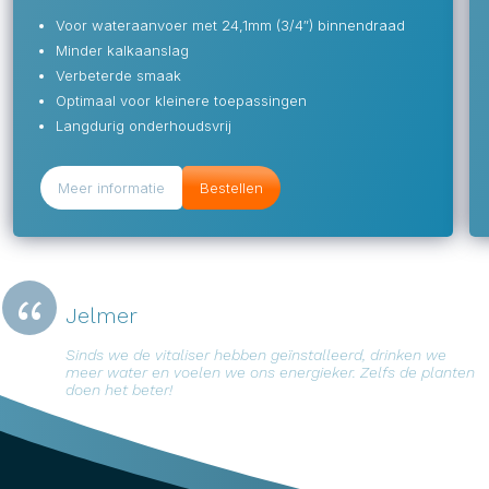
Voor wateraanvoer met 24,1mm (3/4″) binnendraad
Minder kalkaanslag
Verbeterde smaak
Optimaal voor kleinere toepassingen
Langdurig onderhoudsvrij
Meer informatie
Bestellen
Jelmer
Sinds we de vitaliser hebben geïnstalleerd, drinken we
meer water en voelen we ons energieker. Zelfs de planten
doen het beter!