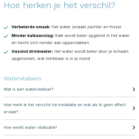
Hoe herken je het verschil?
Verbeterde smaak:
Het water smaakt zachter en frisser
Minder kalkaanslag:
Kalk wordt beter opgelost in het water
en hecht zich minder aan oppervlakken
Gezond drinkwater:
Het water wordt beter door je lichaam
opgenomen, wat merkbaar is in je mond
Watervitalisers
Wat is een watervitaliser?
Een watervitaliser herstructureert water om schadelijke
Hoe merk ik het verschil na installatie en wat als ik geen effect
energetische invloeden te neutraliseren en de smaak en kwaliteit
ervaar?
te verbeteren.
Veel klanten merken direct het verschil: zachter water, betere
Hoe werkt water vitalisatie?
smaak en een verhoogd gevoel van welzijn.
Water vitalisatie herstelt de natuurlijke structuur van water, wist