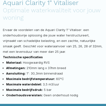
Aquari Clarity 1" Vitaliser
Optimale waterkwaliteit voor jouw
woning
Ervaar de voordelen van de Aquari Clarity 1″ Vitaliser: een
onderhoudsvrije oplossing die jouw water herstructureert,
vrijmaakt van schadelijke belasting, en een zachte, natuurlijke
smaak geeft. Geschikt voor wateraanvoer van 25, 26, 28 of 32mm,
met een levensduur van meer dan 25 jaar.
Technische specificaties
Materiaal:
Hoogwaardig RVS
Afmetingen:
210mm lang x 37mm breed
Aansluiting:
1″: 30,3mm binnendraad
Maximale bedrijfstemperatuur:
60°C
Maximale waterdebiet:
3,5 m3/uur
Maximale bedrijfsdruk:
5 bar
Onderhoudsvereisten:
Geen onderhoud nodig