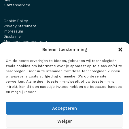
Klantenservice
Cookie Policy
Privacy Statement
Impressum
Disclaimer
Algemene voorwaarden
Beheer toestemming
Bezoekadres
Om de beste ervaringen te bieden, gebruiken wij technologieën
Maasbreeseweg 50
zoals cookies om informatie over je apparaat op te slaan en/of te
5981 NB Panningen
raadplegen. Door in te stemmen met deze technologieën kunnen
wij gegevens zoals surfgedrag of unieke ID's op deze site
Maurice:
+31 (0)6 51 34 23 79
verwerken. Als je geen toestemming geeft of uw toestemming
Angelique:
+31 (0)6 55 86 42 92
intrekt, kan dit een nadelige invloed hebben op bepaalde functies
en mogelijkheden.
Route plannen?
Accepteren
Weiger
Created by:
Stradigi