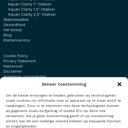
Aquari Clarity 1″ Vitaliser
Aquari Clarity 1,5″ Vitaliser
Aquari Clarity 2,5″ Vitaliser
Waterkwaliteit
Gezondheid
Het bewijs
Blog
Klantenservice
Cookie Policy
Privacy Statement
Impressum
Disclaimer
Algemene voorwaarden
Beheer toestemming
Bezoekadres
Om de beste ervaringen te bieden, gebruiken wij technologieën
Maasbreeseweg 50
zoals cookies om informatie over je apparaat op te slaan en/of te
5981 NB Panningen
raadplegen. Door in te stemmen met deze technologieën kunnen
wij gegevens zoals surfgedrag of unieke ID's op deze site
Maurice:
+31 (0)6 51 34 23 79
verwerken. Als je geen toestemming geeft of uw toestemming
Angelique:
+31 (0)6 55 86 42 92
intrekt, kan dit een nadelige invloed hebben op bepaalde functies
en mogelijkheden.