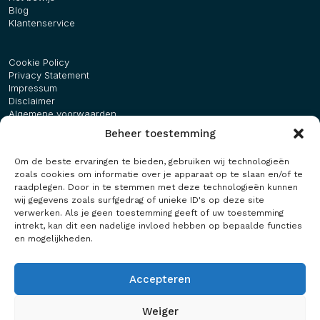
Blog
Klantenservice
Cookie Policy
Privacy Statement
Impressum
Disclaimer
Algemene voorwaarden
Beheer toestemming
Bezoekadres
Om de beste ervaringen te bieden, gebruiken wij technologieën
Maasbreeseweg 50
zoals cookies om informatie over je apparaat op te slaan en/of te
5981 NB Panningen
raadplegen. Door in te stemmen met deze technologieën kunnen
wij gegevens zoals surfgedrag of unieke ID's op deze site
Maurice:
+31 (0)6 51 34 23 79
verwerken. Als je geen toestemming geeft of uw toestemming
Angelique:
+31 (0)6 55 86 42 92
intrekt, kan dit een nadelige invloed hebben op bepaalde functies
en mogelijkheden.
Route plannen?
Accepteren
Weiger