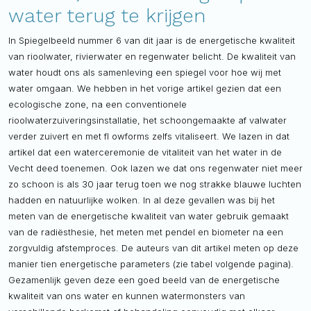
water terug te krijgen
In Spiegelbeeld nummer 6 van dit jaar is de energetische kwaliteit
van rioolwater, rivierwater en regenwater belicht. De kwaliteit van
water houdt ons als samenleving een spiegel voor hoe wij met
water omgaan. We hebben in het vorige artikel gezien dat een
ecologische zone, na een conventionele
rioolwaterzuiveringsinstallatie, het schoongemaakte af valwater
verder zuivert en met fl owforms zelfs vitaliseert. We lazen in dat
artikel dat een waterceremonie de vitaliteit van het water in de
Vecht deed toenemen. Ook lazen we dat ons regenwater niet meer
zo schoon is als 30 jaar terug toen we nog strakke blauwe luchten
hadden en natuurlijke wolken. In al deze gevallen was bij het
meten van de energetische kwaliteit van water gebruik gemaakt
van de radiësthesie, het meten met pendel en biometer na een
zorgvuldig afstemproces. De auteurs van dit artikel meten op deze
manier tien energetische parameters (zie tabel volgende pagina).
Gezamenlijk geven deze een goed beeld van de energetische
kwaliteit van ons water en kunnen watermonsters van