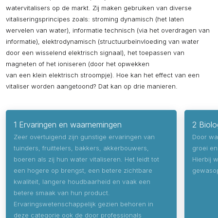
watervitalisers op de markt. Zij maken gebruiken van diverse
vitaliseringsprincipes zoals: stroming dynamisch (het laten
wervelen van water), informatie technisch (via het overdragen van
informatie), elektrodynamisch (structuurbeïnvloeding van water
door een wisselend elektrisch signaal), het toepassen van
magneten of het ioniseren (door het opwekken
van een klein elektrisch stroompje). Hoe kan het effect van een
vitaliser worden aangetoond? Dat kan op drie manieren.
1 Ervaringen en waarnemingen
2 Biol
Zeer overtuigend zijn gunstige ervaringen van
Door wa
tuinders, fruittelers, bakkers, akkerbouwers,
groei en
boeren als zij hun water vitaliseren. Het leidt tot
Hierbij 
een hogere op brengst, een betere zichtbare
gewasop
kwaliteit, langere houdbaarheid en vaak een
betere smaak van hun product.
Ervaringswetenschappelijk gezien behoren in
deze categorie ook de door professionals