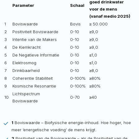
goed drinkwater
Parameter
Schaal
voor de mens
(vanaf medio 2025)
1
Boviswaarde
Bovis
≥ 50.000
2
Positiviteit Boviswaarde
0-10
≥9,0
3
Intentie van de Makers
0-10
≥9,0
4
De Kiemkracht
0-10
≥9,0
5
De Negatieve Informatie
0-10
≤1,0
6
Elektrosmog
0-10
≤1,0
7
Drinkbaarheid
0-10
≥8,0
8
Coherentie Stabiliteit
0-100%
≥80%
9
Kosmische Resonantie
0-100%
≥80%
Lichtspectrum
10
0-70
≥40
Boviswaarde
1
Boviswaarde – Biofysische energie-inhoud. Hoe hoger, hoe
meer ‘energetische voeding’ de mens krijgt.
2
Positiviteit van de Boviswaarde – als de Positiviteit van de