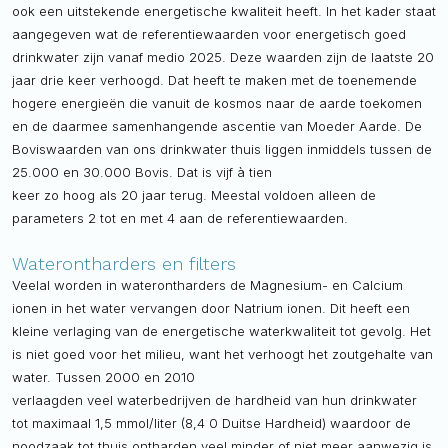
ook een uitstekende energetische kwaliteit heeft. In het kader staat
aangegeven wat de referentiewaarden voor energetisch goed
drinkwater zijn vanaf medio 2025. Deze waarden zijn de laatste 20
jaar drie keer verhoogd. Dat heeft te maken met de toenemende
hogere energieën die vanuit de kosmos naar de aarde toekomen
en de daarmee samenhangende ascentie van Moeder Aarde. De
Boviswaarden van ons drinkwater thuis liggen inmiddels tussen de
25.000 en 30.000 Bovis. Dat is vijf à tien
keer zo hoog als 20 jaar terug. Meestal voldoen alleen de
parameters 2 tot en met 4 aan de referentiewaarden.
Waterontharders en filters
Veelal worden in waterontharders de Magnesium- en Calcium
ionen in het water vervangen door Natrium ionen. Dit heeft een
kleine verlaging van de energetische waterkwaliteit tot gevolg. Het
is niet goed voor het milieu, want het verhoogt het zoutgehalte van
water. Tussen 2000 en 2010
verlaagden veel waterbedrijven de hardheid van hun drinkwater
tot maximaal 1,5 mmol/liter (8,4 0 Duitse Hardheid) waardoor de
noodzaak tot thuis ontharden veel minder of niet meer aanwezig is.