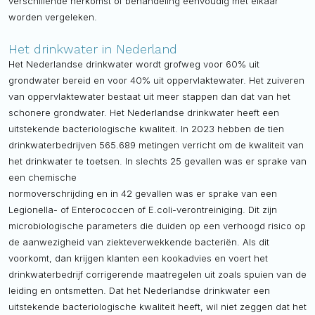
verschillende herkomst of behandeling eenvoudig met elkaar
worden vergeleken.
Het drinkwater in Nederland
Het Nederlandse drinkwater wordt grofweg voor 60% uit
grondwater bereid en voor 40% uit oppervlaktewater. Het zuiveren
van oppervlaktewater bestaat uit meer stappen dan dat van het
schonere grondwater. Het Nederlandse drinkwater heeft een
uitstekende bacteriologische kwaliteit. In 2023 hebben de tien
drinkwaterbedrijven 565.689 metingen verricht om de kwaliteit van
het drinkwater te toetsen. In slechts 25 gevallen was er sprake van
een chemische
normoverschrijding en in 42 gevallen was er sprake van een
Legionella- of Enterococcen of E.coli-verontreiniging. Dit zijn
microbiologische parameters die duiden op een verhoogd risico op
de aanwezigheid van ziekteverwekkende bacteriën. Als dit
voorkomt, dan krijgen klanten een kookadvies en voert het
drinkwaterbedrijf corrigerende maatregelen uit zoals spuien van de
leiding en ontsmetten. Dat het Nederlandse drinkwater een
uitstekende bacteriologische kwaliteit heeft, wil niet zeggen dat het